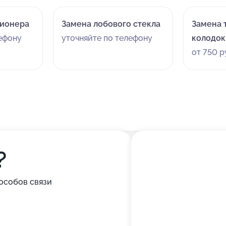
ционера
Замена лобового стекла
Замена 
лефону
уточняйте по телефону
колодок
от 750 р
?
особов связи