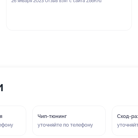
26 января 2023 Отзыв взят с сайта Zoon.ru
и
я
Чип-тюнинг
Сход-ра
лефону
уточняйте по телефону
уточняй