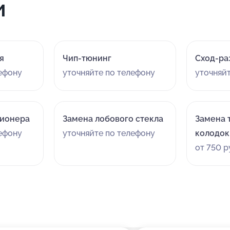
и
я
Чип-тюнинг
Сход-ра
лефону
уточняйте по телефону
уточняй
ционера
Замена лобового стекла
Замена 
лефону
уточняйте по телефону
колодок
от 750 р