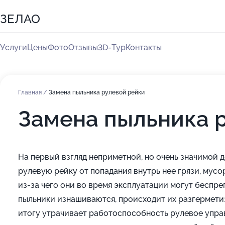
ЗЕЛАО
Услуги
Цены
Фото
Отзывы
3D-Тур
Контакты
Главная
/
Замена пыльника рулевой рейки
Замена пыльника 
На первый взгляд неприметной, но очень значимой
рулевую рейку от попадания внутрь нее грязи, мусо
из-за чего они во время эксплуатации могут беспр
пыльники изнашиваются, происходит их разгермети
итогу утрачивает работоспособность рулевое упра