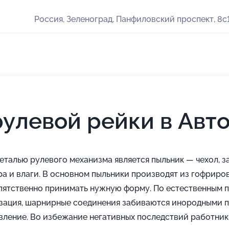
Россия, Зеленоград, Панфиловский проспект, 8с
рулевой рейки в Авт
 деталью рулевого механизма является пыльник — чехол
ра и влаги. В основном пыльники производят из гофриро
епятственно принимать нужную форму. По естественным 
зация, шарнирные соединения забиваются инородными п
вление. Во избежание негативных последствий работни