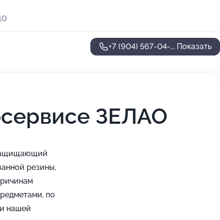
10
+7 (904) 567-04-...
Показать
осервисе ЗЕЛАО
, защищающий
ванной резины,
причинам
редметами, по
ки нашей